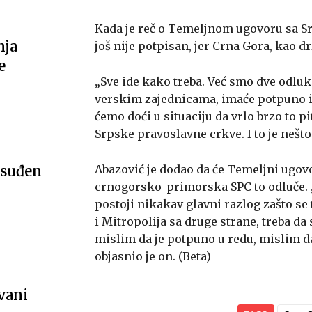
Kada je reč o Temeljnom ugovoru sa 
nja
još nije potpisan, jer Crna Gora, kao 
e
„Sve ide kako treba. Već smo dve odluk
verskim zajednicama, imaće potpuno id
ćemo doći u situaciju da vrlo brzo to pi
Srpske pravoslavne crkve. I to je nešto
Abazović je dodao da će Temeljni ugovo
osuđen
crnogorsko-primorska SPC to odluče. 
postoji nikakav glavni razlog zašto se 
i Mitropolija sa druge strane, treba da s
mislim da je potpuno u redu, mislim da
objasnio je on. (Beta)
vani