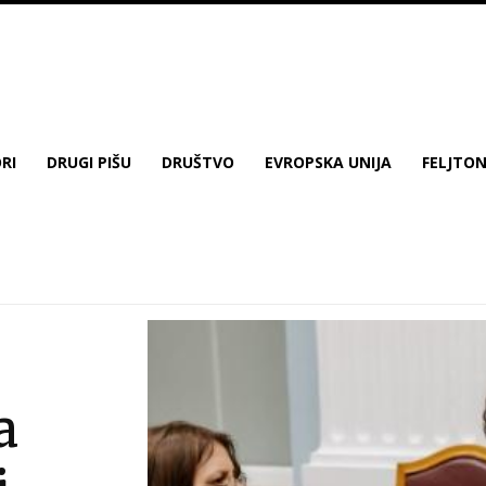
RI
DRUGI PIŠU
DRUŠTVO
EVROPSKA UNIJA
FELJTO
a