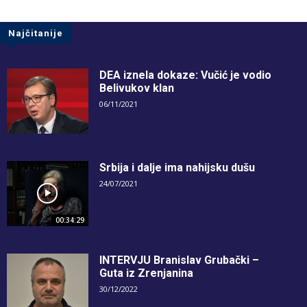
Najčitanije
DEA iznela dokaze: Vučić je vodio
Belivukov klan
06/11/2021
Srbija i dalje ima nahijsku dušu
24/07/2021
00:34:29
INTERVJU Branislav Grubački –
Guta iz Zrenjanina
30/12/2022