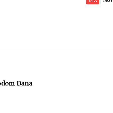
TAGS
Crna 
vodom Dana