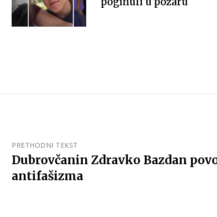
poginuli u požaru
PRETHODNI TEKST
Dubrovčanin Zdravko Bazdan po
antifašizma