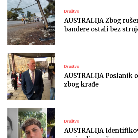
Društvo
AUSTRALIJA Zbog ruše
bandere ostali bez struj
Društvo
AUSTRALIJA Poslanik 
zbog krađe
Društvo
AUSTRALIJA Identifiko