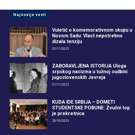
Najnovije vesti
Vuletić o komemorativnom skupu u
Novom Sadu: Vlast nepotrebno
dizala tenziju
03/11/2025
ZABORAVLJENA ISTORIJA Uloga
srpskog nacizma u tužnoj sudbini
jugoslovenskih Jevreja
01/11/2025
KUDA IDE SRBIJA – DOMETI
STUDENTSKE POBUNE: Zvučni top
je prekretnica
28/10/2025