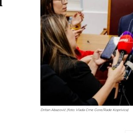
i
Dritan Abazović (foto: Vlada Crne Gore/Rade Koprivica)