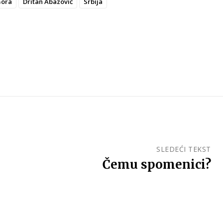
Gora
Dritan Abazović
Srbija
SLEDEĆI TEKST
Čemu spomenici?