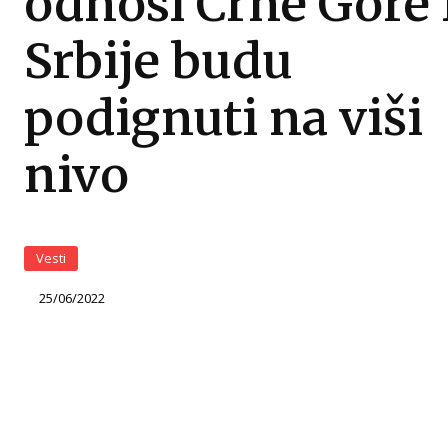
odnosi Crne Gore 
Srbije budu
podignuti na viši
nivo
Vesti
25/06/2022