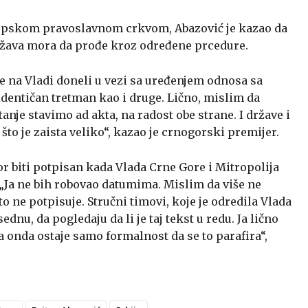
Srpskom pravoslavnom crkvom, Abazović je kazao da
država mora da prođe kroz određene prcedure.
e na Vladi doneli u vezi sa uređenjem odnosa sa
entičan tretman kao i druge. Lično, mislim da
tanje stavimo ad akta, na radost obe strane. I države i
 što je zaista veliko“, kazao je crnogorski premijer.
r biti potpisan kada Vlada Crne Gore i Mitropolija
„Ja ne bih robovao datumima. Mislim da više ne
to ne potpisuje. Stručni timovi, koje je odredila Vlada
ednu, da pogledaju da li je taj tekst u redu. Ja lično
 onda ostaje samo formalnost da se to parafira“,