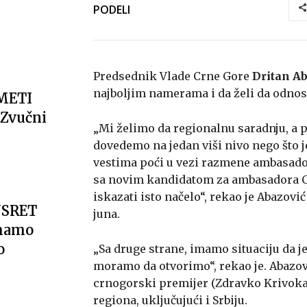
PODELI
Predsednik Vlade Crne Gore
Dritan A
najboljim namerama i da želi da odnosi
METI
Zvučni
„Mi želimo da regionalnu saradnju, a p
dovedemo na jedan viši nivo nego što 
vestima poći u vezi razmene ambasador
sa novim kandidatom za ambasadora Cr
iskazati isto načelo“, rekao je Abazovi
USRET
juna.
imamo
o
„Sa druge strane, imamo situaciju da je S
moramo da otvorimo“, rekao je. Abazovi
crnogorski premijer (Zdravko Krivokap
regiona, uključujući i Srbiju.