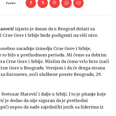
Podeli
bazović
izjavio je danas da u Beograd dolazi sa
 Crne Gore i Srbije budu podignuti na viši nivo.
osebno saradnju izmedju Crne Gore i Srbije,
je to bilo u prethodnom periodu. Mi ćemo sa dobrim
a Crne Gore i Srbije. Mislim da ćemo vrlo brzo izaći
ne Gore u Beogradu. Verujem i da će druga strana
ć za Euronews, uoči službene posete Beogradu, 29.
vetozar Marović i dalje u Srbiji. I to je pitanje koje
ć je dodao da nije siguran da je prethodni
ić) uspeo da nađe zajednički jezik sa liderima iz