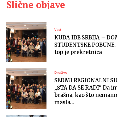
Slične objave
Vesti
KUDA IDE SRBIJA – DO
STUDENTSKE POBUNE: 
top je prekretnica
Društvo
SEDMI REGIONALNI S
„ŠTA DA SE RADI“ Da 
brašna, kao što nemam
masla…