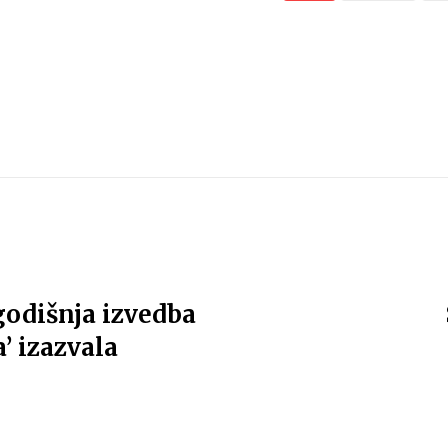
odišnja izvedba
’ izazvala