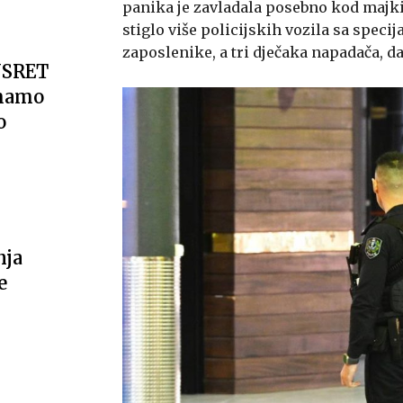
panika je zavladala posebno kod majki
stiglo više policijskih vozila sa specij
zaposlenike, a tri dječaka napadača, dal
USRET
imamo
o
nja
e