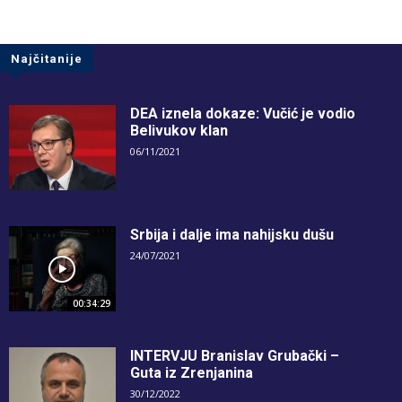
Najčitanije
DEA iznela dokaze: Vučić je vodio
Belivukov klan
06/11/2021
Srbija i dalje ima nahijsku dušu
24/07/2021
00:34:29
INTERVJU Branislav Grubački –
Guta iz Zrenjanina
30/12/2022