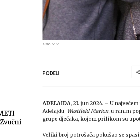
Foto: V. V.
PODELI
ADELAIDA
, 23. jun 2024. – U najveće
Adelajdu,
Westfield Marion
, u ranim po
METI
grupe dječaka, kojom prilikom su upotr
Zvučni
Veliki broj potrošača pokušao se spasit