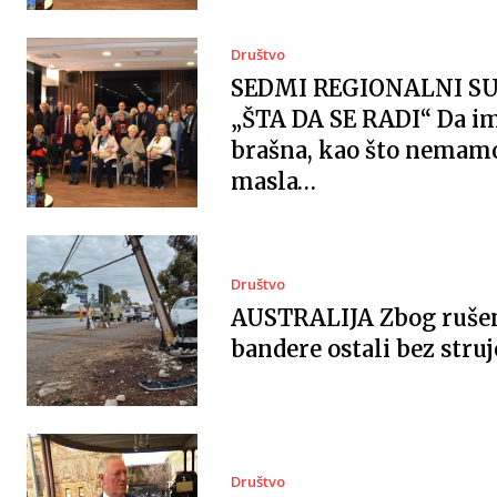
Društvo
SEDMI REGIONALNI S
„ŠTA DA SE RADI“ Da 
brašna, kao što nemam
masla…
Društvo
AUSTRALIJA Zbog ruše
bandere ostali bez struj
Društvo