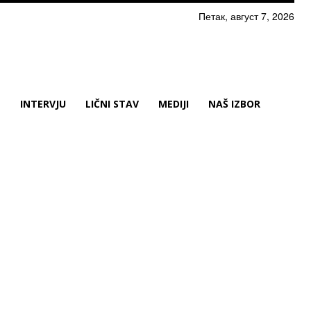
Петак, август 7, 2026
N
INTERVJU
LIČNI STAV
MEDIJI
NAŠ IZBOR