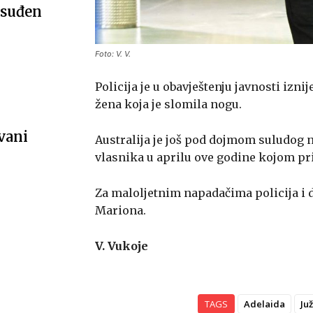
osuđen
Foto: V. V.
Policija je u obavještenju javnosti izni
žena koja je slomila nogu.
vani
Australija je još pod dojmom suludog 
vlasnika u aprilu ove godine kojom pri
Za maloljetnim napadačima policija i da
Mariona.
V. Vukoje
TAGS
Adelaida
Ju