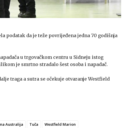
jela podatak da je teže povrijeđena jedna 70 godišnja
napadača u trgovačkom centru u Sidneju istog
likom je smrtno stradalo šest osoba i napadač.
lje traga a sutra se očekuje otvaranje Westfield
žna Australija
Tuča
Westfield Marion