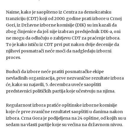
Naime, kako je saopšteno iz Centra za demokratsku
tranziciju (CDT) koji od 2000. godine prati izbore u Crnoj
Gori, iz Državne izborne komisije (DIK) su im kazali da
zbog činjenice da još nije izabran predsjednik DIK-a, oni
ne mogu da odlučuju o zahtjevu CDT za praćenje izbora.
To je kako ističu iz CDT prvi put nakon dvije decenije da
njihovi posmatrači neće moći da nadgledaju izborni
proces.
Budući da izbore neće pratiti posmatračke ekipe
nevladinih organizacija, prve nezvanične rezultate izbora
će, kako su najavili, 5. decembra uveče saopštiti
predstavnici političkih partija koje učestvuju na njima.
Regularnost izbora pratiće opštinske izborne komisije
koje će prve zvanične rezultatet saopštiti u danima nakon
izbora. Crna Gora je podijeljena na 24 opštine, od kojih su u
sedam na vlasti partije koje su većina na državnom nivou.