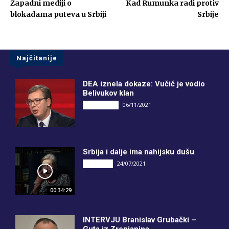
Zapadni mediji o
Kad Rumunka radi protiv
blokadama puteva u Srbiji
Srbije
Najčitanije
DEA iznela dokaze: Vučić je vodio
Belivukov klan
06/11/2021
DRUGI PIŠU
Srbija i dalje ima nahijsku dušu
24/07/2021
INTERVJU
00:34:29
INTERVJU Branislav Grubački –