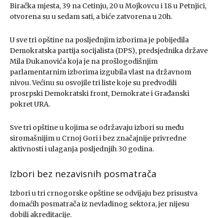
Biračka mjesta, 39 na Cetinju, 20 u Mojkovcu i 18 u Petnjici,
otvorena su u sedam sati, a biće zatvorena u 20h.
U sve tri opštine na posljednjim izborima je pobijedila
Demokratska partija socijalista (DPS), predsjednika države
Mila Đukanovića koja je na prošlogodišnjim
parlamentarnim izborima izgubila vlast na državnom
nivou. Većinu su osvojile tri liste koje su predvodili
prosrpski Demokratski front, Demokrate i Građanski
pokret URA.
Sve tri opštine u kojima se održavaju izbori su među
siromašnijim u Crnoj Gori i bez značajnije privredne
aktivnosti i ulaganja posljednjih 30 godina.
Izbori bez nezavisnih posmatrača
Izbori u tri crnogorske opštine se odvijaju bez prisustva
domaćih posmatrača iz nevladinog sektora, jer nijesu
dobili akreditacije.