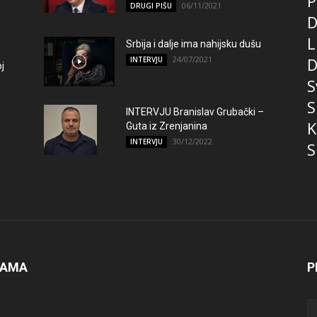
P
06/11/2021
DRUGI PIŠU
D
L
Srbija i dalje ima nahijsku dušu
24/07/2021
D
INTERVJU
j
S
S
INTERVJU Branislav Grubački –
K
Guta iz Zrenjanina
30/12/2022
INTERVJU
S
NAMA
P