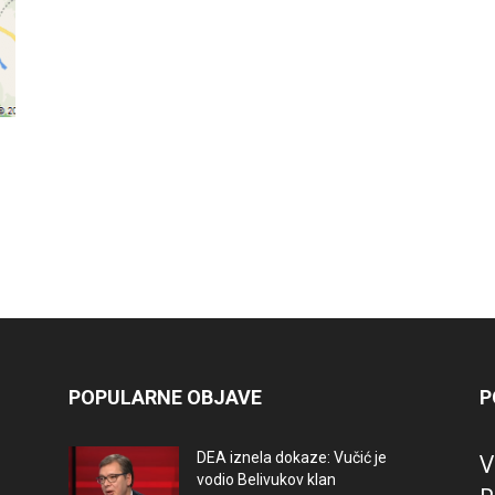
POPULARNE OBJAVE
P
V
DEA iznela dokaze: Vučić je
vodio Belivukov klan