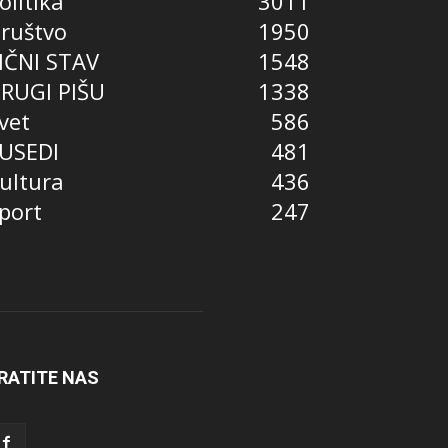
olitika
3011
ruštvo
1950
IČNI STAV
1548
RUGI PIŠU
1338
vet
586
USEDI
481
ultura
436
port
247
RATITE NAS