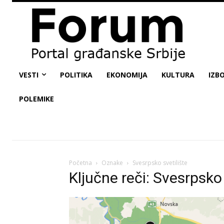
VESTI
POLITIKA
EKONOMIJA
KULTURA
IZBO
POLEMIKE
Početna
Oznake
Svesrpsko svetilište
Ključne reči: Svesrpsko 