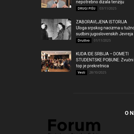
nepotrebno dizala tenziju
03/11/2025
DRUGI PIŠU
ZABORAVLJENA ISTORIJA
Uloga srpskog nacizma u tužno
sudbini jugoslovenskih Jevreja
01/11/2025
Društvo
KUDA IDE SRBIJA – DOMETI
STUDENTSKE POBUNE: Zvučni
top je prekretnica
28/10/2025
Vesti
O 