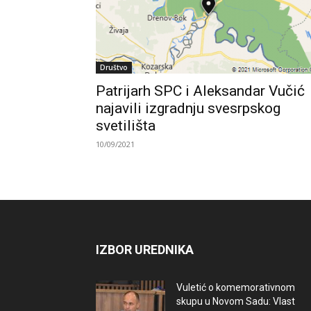
Društvo
Patrijarh SPC i Aleksandar Vučić
najavili izgradnju svesrpskog
svetilišta
10/09/2021
IZBOR UREDNIKA
Vuletić o komemorativnom
skupu u Novom Sadu: Vlast