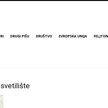
RI
DRUGI PIŠU
DRUŠTVO
EVROPSKA UNIJA
FELJTO
svetilište