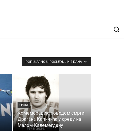
POPULARNO U POSLEDNJIH 7 DANA
SPORT
Комеморација поводом смрти
Драгана Капичића у среду на
Малом Калемегдану