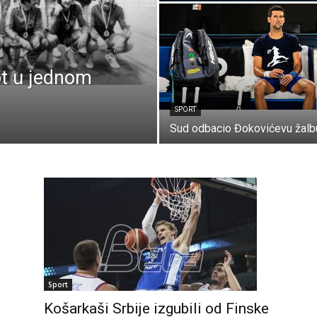
ot u jednom
SPORT
Sud odbacio Đokovićevu žalb
Sport
Košarkaši Srbije izgubili od Finske