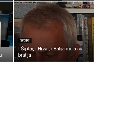
SPORT
I Šiptar, i Hrvat, i Balija moja su
u
bratija