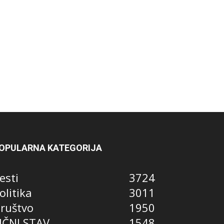
OPULARNA KATEGORIJA
esti
3724
olitika
3011
ruštvo
1950
IČNI STAV
1548