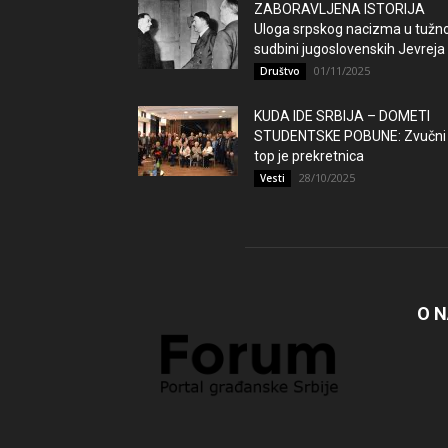
ZABORAVLJENA ISTORIJA
Uloga srpskog nacizma u tužno
sudbini jugoslovenskih Jevreja
01/11/2025
Društvo
KUDA IDE SRBIJA – DOMETI
STUDENTSKE POBUNE: Zvučni
top je prekretnica
28/10/2025
Vesti
O 