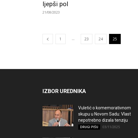
ljepši pol
21/08/2023
...
1
23
24
25
IZBOR UREDNIKA
Vuletić o komemorativnom
skupu u Novom Sadu: Vlast
nepotrebno dizala tenziju
03/11/2025
DRUGI PIŠU