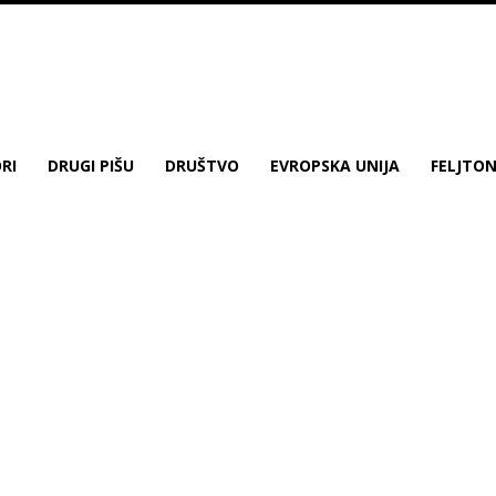
RI
DRUGI PIŠU
DRUŠTVO
EVROPSKA UNIJA
FELJTO