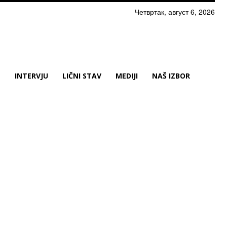
Четвртак, август 6, 2026
N
INTERVJU
LIČNI STAV
MEDIJI
NAŠ IZBOR