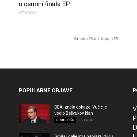
u osmini finala EP
07/09/2025
Stranica 25 od ukupno 25
POPULARNE OBJAVE
P
V
DEA iznela dokaze: Vučić je
vodio Belivukov klan
P
06/11/2021
DRUGI PIŠU
D
L
Srbija i dalje ima nahijsku dušu