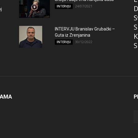
24/07/2021
D
INTERVJU
j
S
S
INTERVJU Branislav Grubački –
K
Guta iz Zrenjanina
30/12/2022
INTERVJU
S
NAMA
P