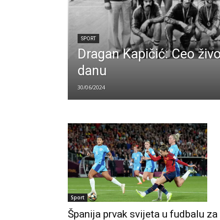
SPORT
Dragan Kapičić: Ceo živ
danu
30/06/2024
Sport
Španija prvak svijeta u fudbalu za