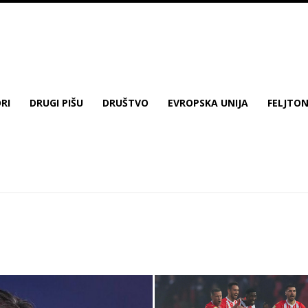
RI
DRUGI PIŠU
DRUŠTVO
EVROPSKA UNIJA
FELJTO