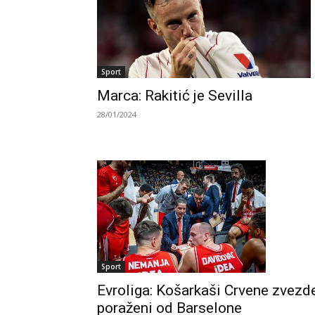
Sport
Marca: Rakitić je Sevilla
28/01/2024
Sport
Evroliga: Košarkaši Crvene zvezd
poraženi od Barselone