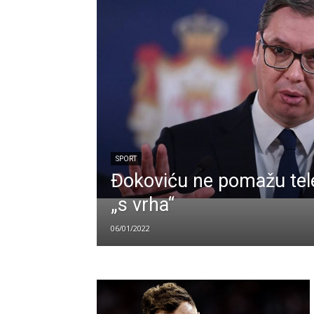
SPORT
Đokoviću ne pomažu tel
„s vrha“
06/01/2022