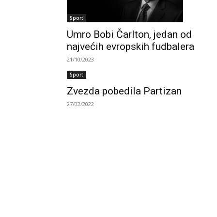
Sport
Umro Bobi Čarlton, jedan od
najvećih evropskih fudbalera
21/10/2023
Sport
Zvezda pobedila Partizan
27/02/2022