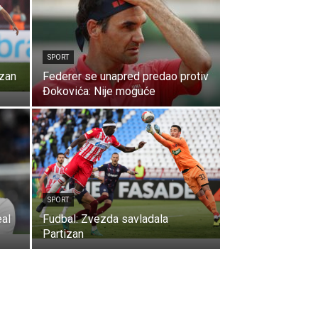
SPORT
izan
Federer se unapred predao protiv
Đokovića: Nije moguće
SPORT
eal
Fudbal: Zvezda savladala
Partizan