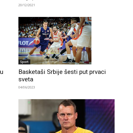
20/12/2021
Sport
ru
Basketaši Srbije šesti put prvaci
sveta
04/06/2023