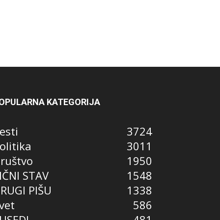
OPULARNA KATEGORIJA
esti
3724
olitika
3011
ruštvo
1950
IČNI STAV
1548
RUGI PIŠU
1338
vet
586
USEDI
481