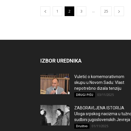
...
1
2
3
25
IZBOR UREDNIKA
Vuletić o komemorativnom
skupu u Novom Sadu: Vlast
nepotrebno dizala tenziju
03/11/2025
DRUGI PIŠU
ZABORAVLJENA ISTORIJA
Uloga srpskog nacizma u tužno
sudbini jugoslovenskih Jevreja
01/11/2025
Društvo