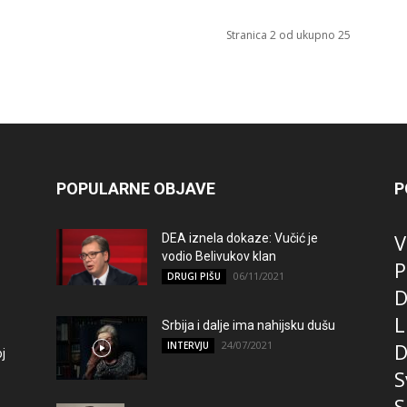
Stranica 2 od ukupno 25
POPULARNE OBJAVE
P
V
DEA iznela dokaze: Vučić je
vodio Belivukov klan
P
06/11/2021
DRUGI PIŠU
D
L
Srbija i dalje ima nahijsku dušu
24/07/2021
D
INTERVJU
j
S
S