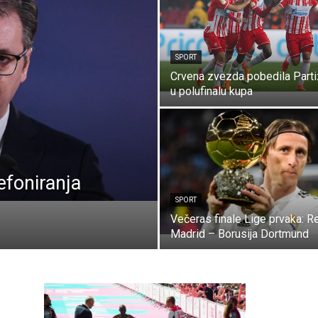
SPORT
Crvena zvezda pobedila Part
u polufinalu kupa
efoniranja
SPORT
Večeras finale Lige prvaka: R
Madrid – Borusija Dortmund