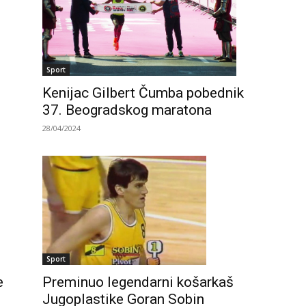
Sport
Kenijac Gilbert Čumba pobednik
37. Beogradskog maratona
28/04/2024
Sport
e
Preminuo legendarni košarkaš
Jugoplastike Goran Sobin